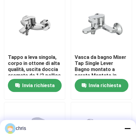
Fatory Tour
Controllo di qualità
Contattaci
Tappo a leva singola,
Vasca da bagno Mixer
corpo in ottone di alta
Tap Single Lever
qualità, uscita doccia
Bagno montato a
notizie
cromata da 1/2 pollice
parete Montato in
superficie Bagno
Invia richiesta
Invia richiesta
Mixer doccia montato
Chrome 1/2 pollice
Rubinetto del miscelatore della cucina
Showe
Rubinetto di lavabo
chris
Rubinetto del miscelatore della doccia