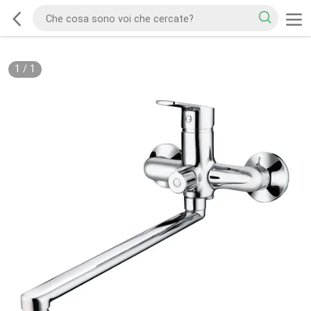
1
/
1