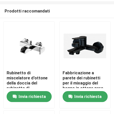
Prodotti raccomandati
Rubinetto di
Fabbricazione a
miscelatore d'ottone
parete dei rubinetti
Casa
della doccia del
per il mixaggio del
rubinetto di
bagno in ottone nero
miscelatore della
Invia richiesta
Invia richiesta
Prodotti
vasca del rubinetto
della cascata del
rubinetto del bagno
Chi siamo
Chrome LED