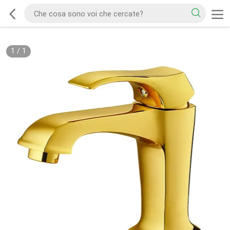
1
/
1