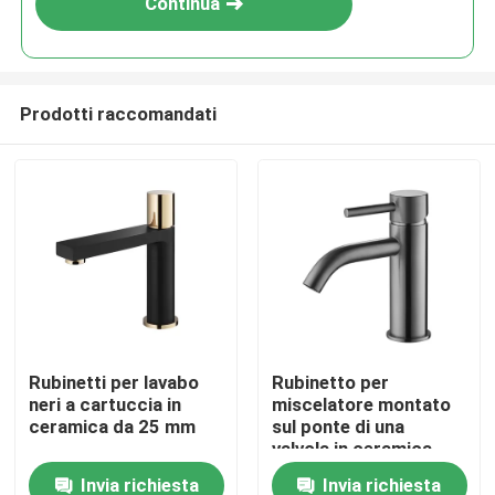
Continua
Prodotti raccomandati
Casa
Rubinetti per lavabo
Rubinetto per
neri a cartuccia in
miscelatore montato
Prodotti
ceramica da 25 mm
sul ponte di una
valvola in ceramica
0460 Rubinetto da
Invia richiesta
Invia richiesta
Chi siamo
cucina con acqua