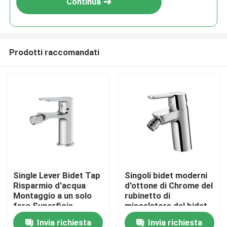
Continua
Prodotti raccomandati
Casa
Single Lever Bidet Tap
Singoli bidet moderni
Risparmio d'acqua
d'ottone di Chrome del
Prodotti
Montaggio a un solo
rubinetto di
foro Superficie
miscelatore del bidet
durevole Chrome
della leva per la
Invia richiesta
Invia richiesta
Chi siamo
toilette del lavabo del