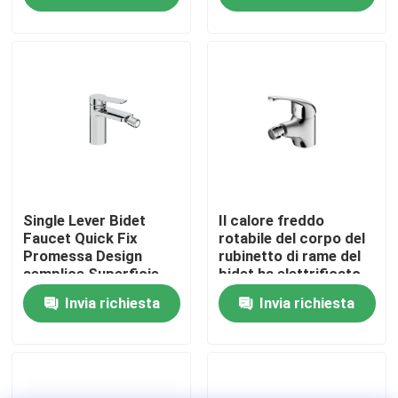
bagno
Fatory Tour
Controllo di qualità
Contattaci
notizie
Single Lever Bidet
Il calore freddo
Faucet Quick Fix
rotabile del corpo del
Promessa Design
rubinetto di rame del
semplice Superficie
bidet ha elettrificato
Rubinetto del miscelatore della cucina
durevole Chrome
d'argento
Invia richiesta
Invia richiesta
Rubinetto di lavabo
Rubinetto del miscelatore della doccia