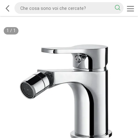
1
/
1