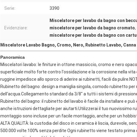
Serie:
3390
Miscelatore per lavabo da bagno con beccu
Evidenziare:
miscelatore per lavabo da bagno cromato
,
miscelatore per lavabo da bagno con cartu
Miscelatore Lavabo Bagno, Cromo, Nero, Rubinetto Lavabo, Canna 
Panoramica
Miscelatori lavabo: le finiture in ottone massiccio, cromo e nero opa
superficiale molto forte contro l'ossidazione e la corrosione nella vita d
ruggine impedisce allo sporco di aderire ai rubinetti, facili da pulire.N
Rubinetto del bagno: design a maniglia singola, comodo rubinetto per 
dell'acqua.Collegamento standard da 3/8" a tutti i sistemi di pression
Rubinetto del bagno: il rubinetto del lavabo è facile da installare e può
anche istruzioni dettagliate per aiutarti.Utilizzerai il tuo nuovissimo ru
montaggio sono incluse per un facile montaggio, anche per un hobbis
ALTA QUALITÀ: la custodia del disco in ceramica è liscia, durevole, se
500.000 volte.100% senza perdite Ogni rubinetto viene testato prima d