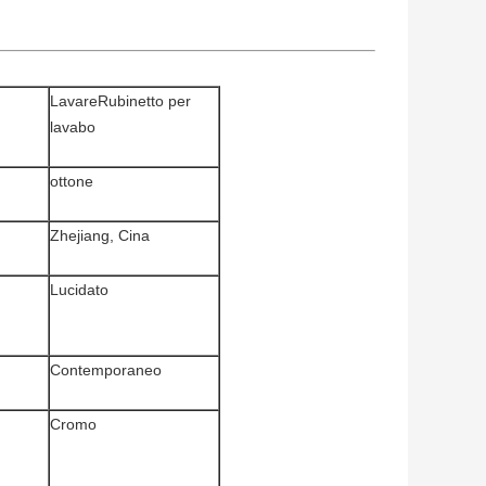
Lavare
Rubinetto per
lavabo
ottone
Zhejiang, Cina
Lucidato
Contemporaneo
Cromo