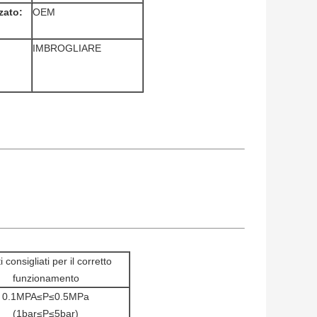
zato:
OEM
IMBROGLIARE
i consigliati per il corretto
funzionamento
0.1MPA≤P≤0.5MPa
(1bar≤P≤5bar)