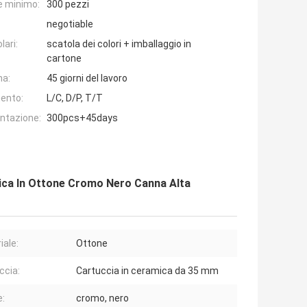
e minimo:
300 pezzi
negotiable
lari:
scatola dei colori + imballaggio in
cartone
na:
45 giorni del lavoro
ento:
L/C, D/P, T/T
entazione:
300pcs+45days
ica In Ottone Cromo Nero Canna Alta
iale:
Ottone
ccia:
Cartuccia in ceramica da 35 mm
e:
cromo, nero