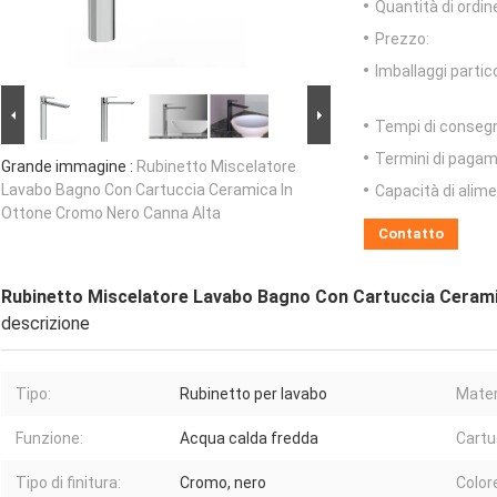
Quantità di ordin
Prezzo:
Imballaggi partico
Tempi di conseg
Termini di pagam
Grande immagine :
Rubinetto Miscelatore
Lavabo Bagno Con Cartuccia Ceramica In
Capacità di alim
Ottone Cromo Nero Canna Alta
Contatto
Rubinetto Miscelatore Lavabo Bagno Con Cartuccia Ceram
descrizione
Tipo:
Rubinetto per lavabo
Mater
Funzione:
Acqua calda fredda
Cartu
Tipo di finitura:
Cromo, nero
Color