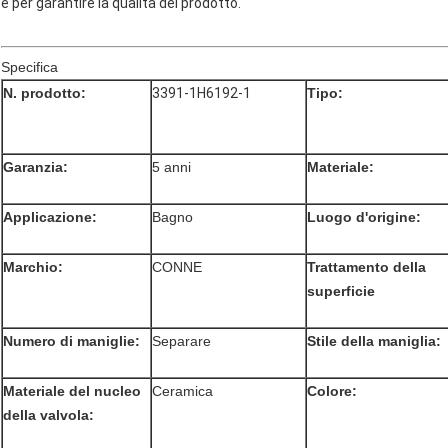
e per garantire la qualità del prodotto.
Specifica
N. prodotto:
3391-1H6192-1
Tipo:
Garanzia:
5 anni
Materiale:
Applicazione:
Bagno
Luogo d'origine:
Marchio:
CONNE
Trattamento della
superficie
Numero di maniglie:
Separare
Stile della maniglia:
Materiale del nucleo
Ceramica
Colore:
della valvola: