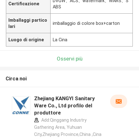
DVGW、ACS、watermark、WARS、S
Certificazione
ABS
Imballaggi partico
imballaggio di colore box+carton
lari
Luogo di origine
La Cina
Osservi più
Circa noi
Zhejiang KANGYI Sanitary
Ware Co., Ltd profilo del
produttore
Add:Qinggang lndustry
Gathering Area, Yuhuan
City,Zhejiang Province,China ,Cina