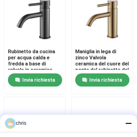
Fatory Tour
Controllo di qualità
Rubinetto da cucina
Maniglia in lega di
Contattaci
per acqua calda e
zinco Valvola
fredda a base di
ceramica del cuore del
valvola in ceramica
ponte del rubinetto del
notizie
Serie 0460 Rubinetto
miscelatore di cucina
Invia richiesta
Invia richiesta
di miscelazione in lega
0460
di zinco
Rubinetto del miscelatore della cucina
Rubinetto di lavabo
chris
Rubinetto del miscelatore della doccia