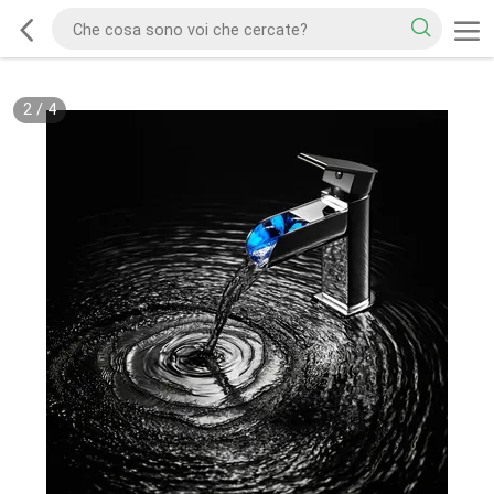
2
/
4