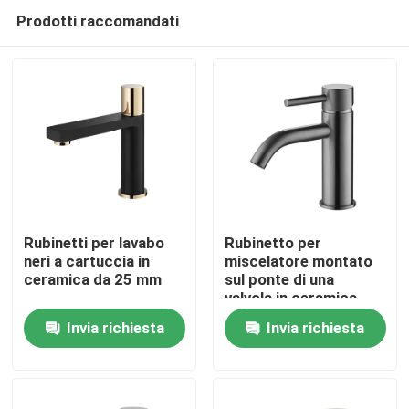
Prodotti raccomandati
Rubinetti per lavabo
Rubinetto per
neri a cartuccia in
miscelatore montato
ceramica da 25 mm
sul ponte di una
Casa
valvola in ceramica
0460 Rubinetto da
Invia richiesta
Invia richiesta
cucina con acqua
Prodotti
calda e fredda con
maniglia in lega di
zinco
Chi siamo